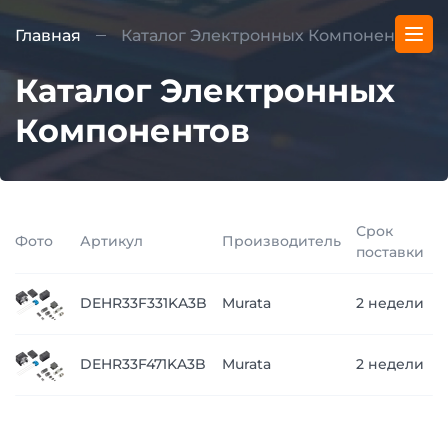
Главная
Каталог Электронных Компонентов
Каталог Электронных
Компонентов
Срок
Фото
Артикул
Производитель
поставки
п
DEHR33F331KA3B
Murata
2 недели
з
п
DEHR33F471KA3B
Murata
2 недели
з