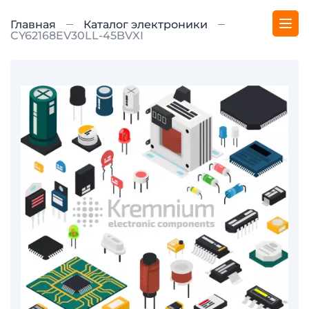
Главная
Каталог электроники
CY62168EV30LL-45BVXI