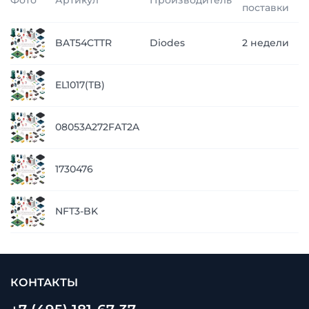
Фото
Артикул
Производитель
Ц
поставки
п
BAT54CTTR
Diodes
2 недели
з
п
EL1017(TB)
з
п
08053A272FAT2A
з
п
1730476
з
п
NFT3-BK
з
КОНТАКТЫ