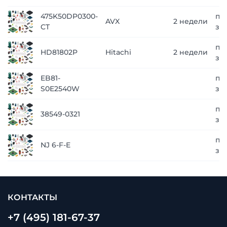
475K50DP0300-
по
AVX
2 недели
CT
за
по
HD81802P
Hitachi
2 недели
за
EB81-
по
S0E2540W
за
по
38549-0321
за
по
NJ 6-F-E
за
КОНТАКТЫ
+7 (495) 181-67-37