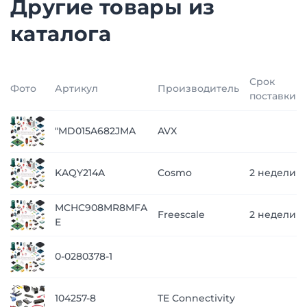
Другие товары из
каталога
Срок
Фото
Артикул
Производитель
поставки
"MD015A682JMA
AVX
KAQY214A
Cosmo
2 недели
MCHC908MR8MFA
Freescale
2 недели
E
0-0280378-1
104257-8
TE Connectivity