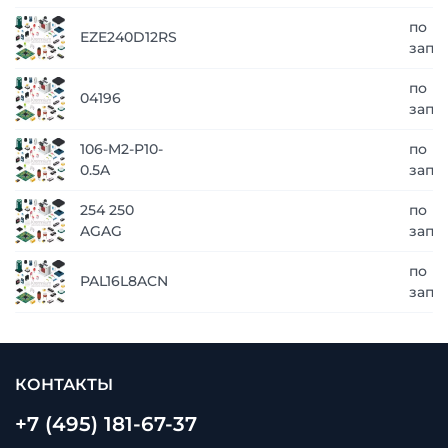
по
EZE240D12RS
запр
по
04196
запр
106-M2-P10-
по
0.5A
запр
254 250
по
AGAG
запр
по
PAL16L8ACN
запр
КОНТАКТЫ
+7 (495) 181-67-37