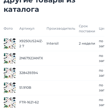
каталога
Срок
Фото
Артикул
Производитель
Цен
поставки
X9250US24IZ-
по
Intersil
2 недели
2 7
запр
по
2N6792JANTX
запр
по
328439394
запр
по
51.910B
запр
по
FTR-1621-62
запр