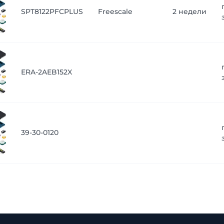
SPT8122PFCPLUS
Freescale
2 недели
ERA-2AEB152X
39-30-0120