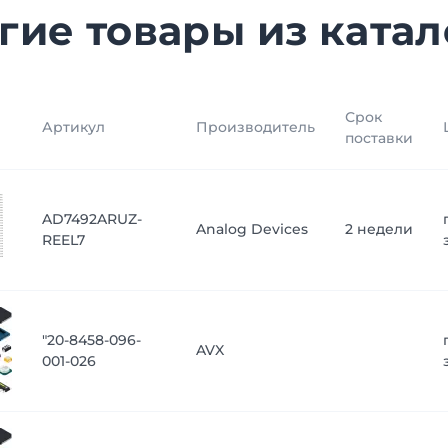
гие товары из катал
Срок
Артикул
Производитель
поставки
AD7492ARUZ-
Analog Devices
2 недели
REEL7
"20-8458-096-
AVX
001-026