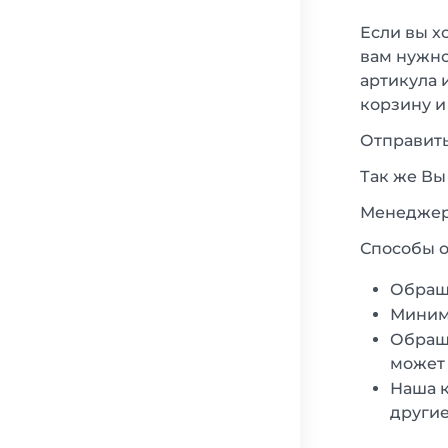
Если вы х
вам нужно
артикула 
корзину и
Отправить
Так же Вы
Менеджеры
Способы о
Обращ
Минима
Обраща
может 
Наша к
другие