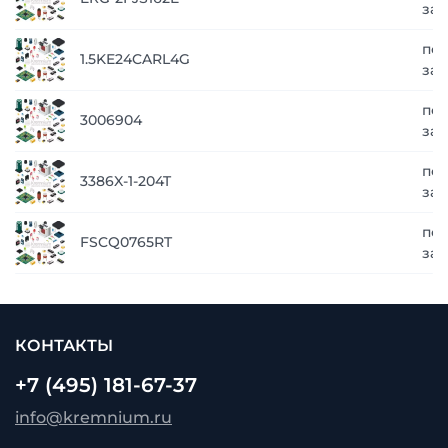
зап
по
1.5KE24CARL4G
зап
по
3006904
зап
по
3386X-1-204T
зап
по
FSCQ0765RT
зап
КОНТАКТЫ
+7 (495) 181-67-37
info@kremnium.ru