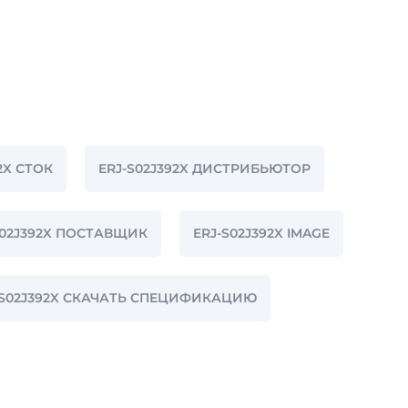
2X СТОК
ERJ-S02J392X ДИСТРИБЬЮТОР
S02J392X ПОСТАВЩИК
ERJ-S02J392X IMAGE
-S02J392X СКАЧАТЬ СПЕЦИФИКАЦИЮ