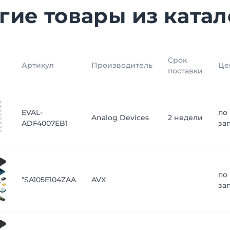
гие товары из катал
Срок
Артикул
Производитель
Це
поставки
EVAL-
по
Analog Devices
2 недели
ADF4007EB1
за
по
"SA105E104ZAA
AVX
за