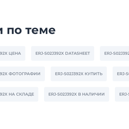
и по теме
392X ЦЕНА
ERJ-S02J392X DATASHEET
ERJ-S02J39
J392X ФОТОГРАФИИ
ERJ-S02J392X КУПИТЬ
ERJ-
392X НА СКЛАДЕ
ERJ-S02J392X В НАЛИЧИИ
ERJ