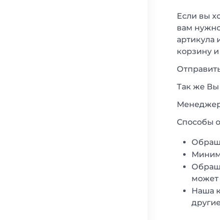
Если вы х
вам нужно
артикула 
корзину и
Отправить
Так же Вы
Менеджеры
Способы о
Обращ
Минима
Обраща
может 
Наша к
другие