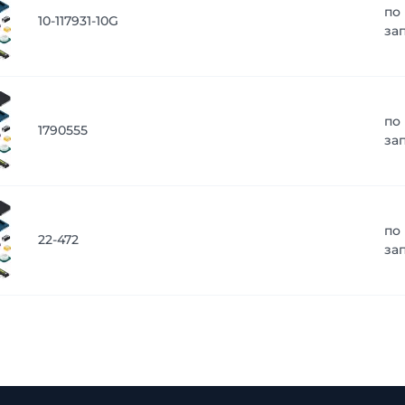
по
10-117931-10G
за
по
1790555
за
по
22-472
за