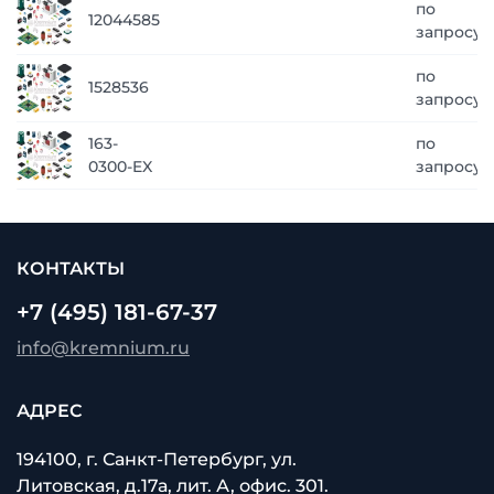
по
12044585
запросу
по
1528536
запросу
163-
по
0300-EX
запросу
КОНТАКТЫ
+7 (495) 181-67-37
info@kremnium.ru
АДРЕС
194100, г. Санкт-Петербург, ул.
Литовская, д.17а, лит. А, офис. 301.