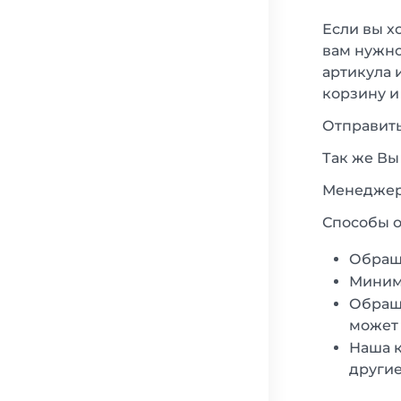
Если вы х
вам нужно
артикула 
корзину и
Отправить
Так же Вы
Менеджеры
Способы о
Обращ
Минима
Обраща
может 
Наша к
другие