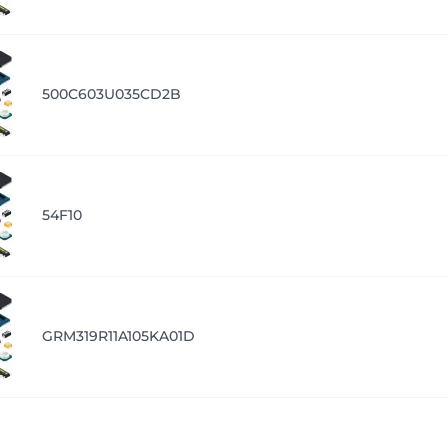
500C603U035CD2B
54F10
GRM319R11A105KA01D