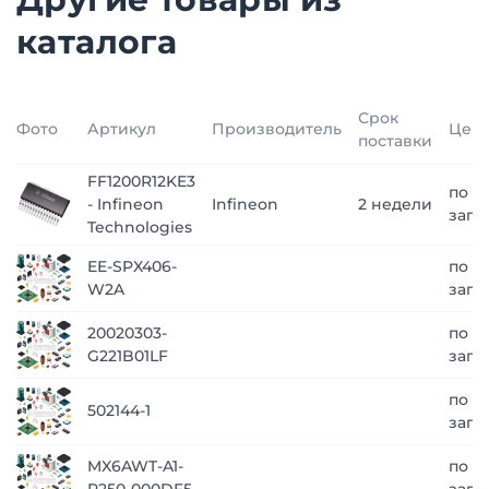
каталога
Срок
Фото
Артикул
Производитель
Цен
поставки
FF1200R12KE3
по
- Infineon
Infineon
2 недели
запр
Technologies
EE-SPX406-
по
W2A
запр
20020303-
по
G221B01LF
запр
по
502144-1
запр
MX6AWT-A1-
по