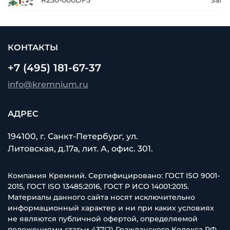
R250-000DF5
запр
КОНТАКТЫ
+7 (495) 181-67-37
info@kremnium.ru
АДРЕС
194100, г. Санкт-Петербург, ул.
Литовская, д.17а, лит. А, офис. 301.
Компания Кремний. Сертифицировано: ГОСТ ISO 9001-
2015, ГОСТ ISO 13485:2016, ГОСТ Р ИСО 14001:2015.
Материалы данного сайта носят исключительно
информационный характер и ни при каких условиях
не являются публичной офертой, определяемой
положениями статьи 437(2) Гражданского Кодекса РФ.