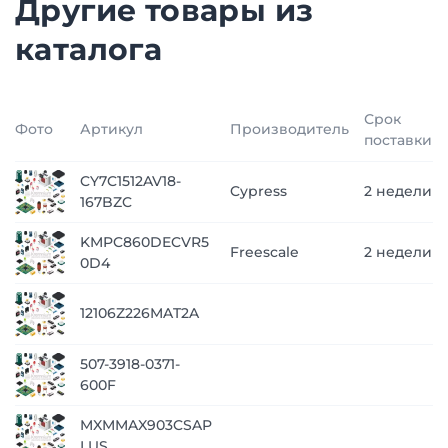
Другие товары из
каталога
Срок
Фото
Артикул
Производитель
поставки
CY7C1512AV18-
Cypress
2 недели
167BZC
KMPC860DECVR5
Freescale
2 недели
0D4
12106Z226MAT2A
507-3918-0371-
600F
MXMMAX903CSAP
LUS