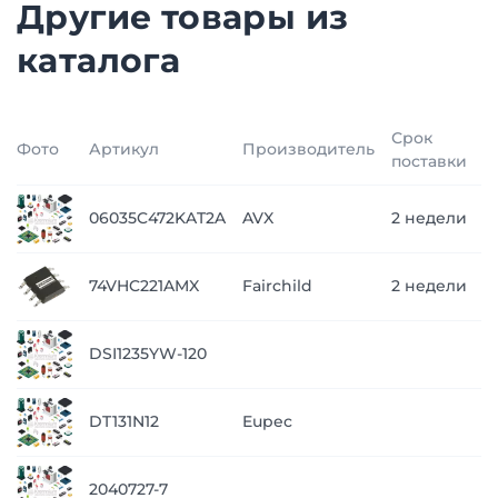
Другие товары из
каталога
Срок
Фото
Артикул
Производитель
Ц
поставки
п
06035C472KAT2A
AVX
2 недели
з
п
74VHC221AMX
Fairchild
2 недели
з
п
DSI1235YW-120
з
п
DT131N12
Eupec
з
п
2040727-7