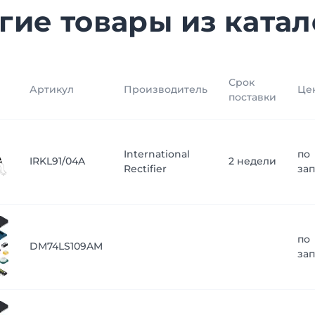
гие товары из катал
Срок
Артикул
Производитель
Це
поставки
International
по
IRKL91/04A
2 недели
Rectifier
за
по
DM74LS109AM
за