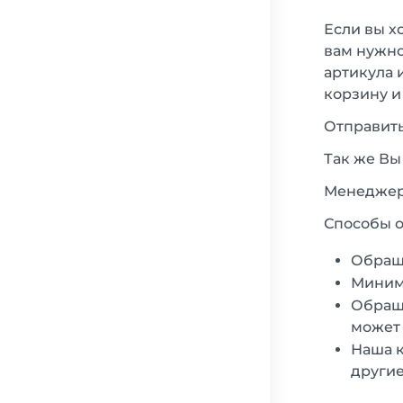
Если вы х
вам нужно
артикула 
корзину и
Отправить
Так же Вы
Менеджеры
Способы о
Обращ
Минима
Обраща
может 
Наша к
другие