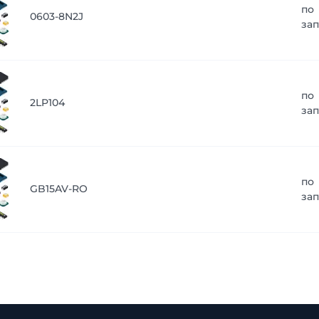
по
0603-8N2J
за
по
2LP104
за
по
GB15AV-RO
за