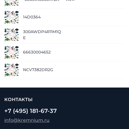
14D0364
300AWDP4R11M1Q
E
66630004652
NCV7382DR2G
КОНТАКТЫ
+7 (495) 181-67-37
info@kremnium.ru