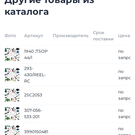
каталога
Срок
Фото
Артикул
Производитель
Цена
поставки
1940 ;TSOP
по
44/I
запрос
293-
по
430/REEL-
запрос
RC
по
2SC2053
запрос
307-056-
по
533-201
запрос
по
3990150481