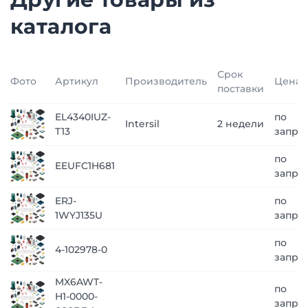
каталога
Срок
Фото
Артикул
Производитель
Цена
поставки
EL4340IUZ-
по
Intersil
2 недели
T13
запро
по
EEUFC1H681
запро
ERJ-
по
1WYJ135U
запро
по
4-102978-0
запро
MX6AWT-
по
H1-0000-
запро