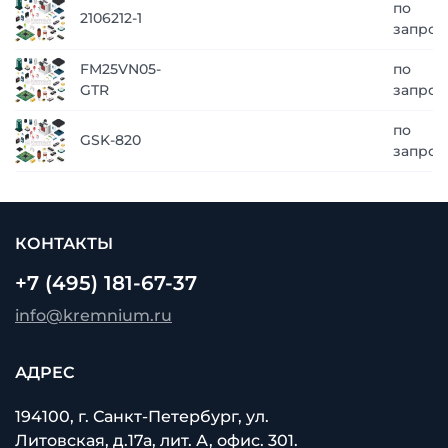
по
2106212-1
запрос
FM25VN05-
по
GTR
запрос
по
GSK-820
запрос
КОНТАКТЫ
+7 (495) 181-67-37
info@kremnium.ru
АДРЕС
194100, г. Санкт-Петербург, ул.
Литовская, д.17а, лит. А, офис. 301.