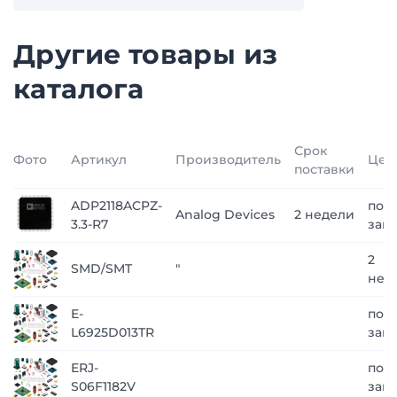
Другие товары из
каталога
Срок
Фото
Артикул
Производитель
Цен
поставки
ADP2118ACPZ-
по
Analog Devices
2 недели
3.3-R7
зап
2
SMD/SMT
"
нед
E-
по
L6925D013TR
зап
ERJ-
по
S06F1182V
зап