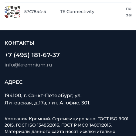
по
5747844-4
TE Connectivity
зап
КОНТАКТЫ
+7 (495) 181-67-37
info@kremnium.ru
АДРЕС
194100, г. Санкт-Петербург, ул.
Литовская, д.17а, лит. А, офис. 301.
Компания Кремний. Сертифицировано: ГОСТ ISO 9001-
2015, ГОСТ ISO 13485:2016, ГОСТ Р ИСО 14001:2015.
Материалы данного сайта носят исключительно