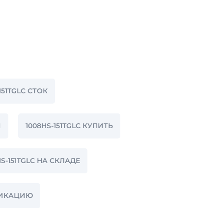
151TGLC СТОК
И
1008HS-151TGLC КУПИТЬ
HS-151TGLC НА СКЛАДЕ
ИФИКАЦИЮ