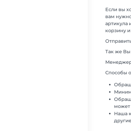
Если вы х
вам нужно
артикула 
корзину и
Отправить
Так же Вы
Менеджеры
Способы о
Обращ
Минима
Обраща
может 
Наша к
другие