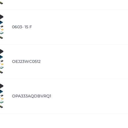
0603- 15 F
OEJ23WC0512
OPA333AQDBVRQ1