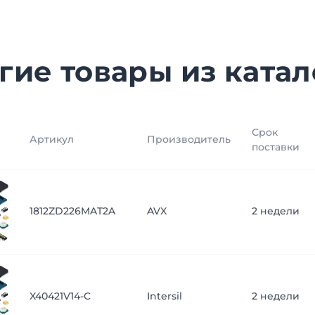
гие товары из катал
Срок
Артикул
Производитель
поставки
1812ZD226MAT2A
AVX
2 недели
X40421V14-C
Intersil
2 недели