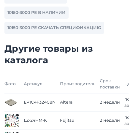
10150-3000 PE В НАЛИЧИИ
10150-3000 PE СКАЧАТЬ СПЕЦИФИКАЦИЮ
Другие товары из
каталога
Срок
Фото
Артикул
Производитель
Це
поставки
по
EP1C4F324C8N
Altera
2 недели
зап
по
LZ-24HM-K
Fujitsu
2 недели
зап