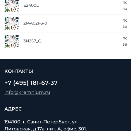
по
E2400L
зап
по
214A021-3-0
зап
по
3N257_Q
зап
КОНТАКТЫ
+7 (495) 181-67-37
info@kremnium.ru
АДРЕС
194100, г. Санкт-Петербург, ул.
Литовская, д.17а, лит. А, офис. 301.