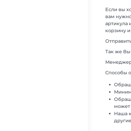
Если вы х
вам нужно
артикула 
корзину и
Отправить
Так же Вы
Менеджеры
Способы о
Обращ
Минима
Обраща
может 
Наша к
другие