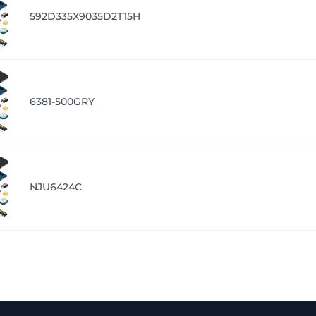
592D335X9035D2T15H
6381-500GRY
NJU6424C