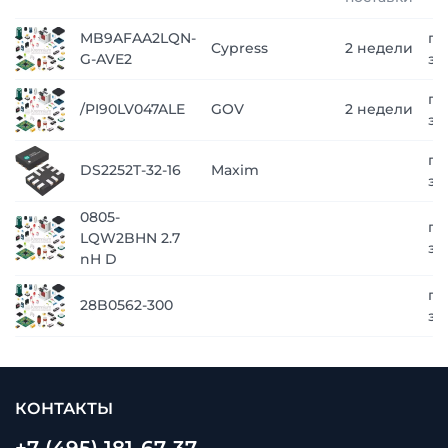
MB9AFAA2LQN-
по
Cypress
2 недели
G-AVE2
за
по
/PI90LV047ALE
GOV
2 недели
за
по
DS2252T-32-16
Maxim
за
0805-
по
LQW2BHN 2.7
за
nH D
по
28B0562-300
за
КОНТАКТЫ