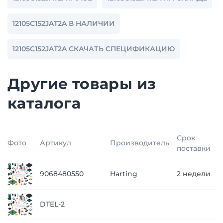
12105C152JAT2A В НАЛИЧИИ
12105C152JAT2A СКАЧАТЬ СПЕЦИФИКАЦИЮ
Другие товары из
каталога
Срок
Фото
Артикул
Производитель
Ц
поставки
п
9068480550
Harting
2 недели
з
п
DTEL-2
з