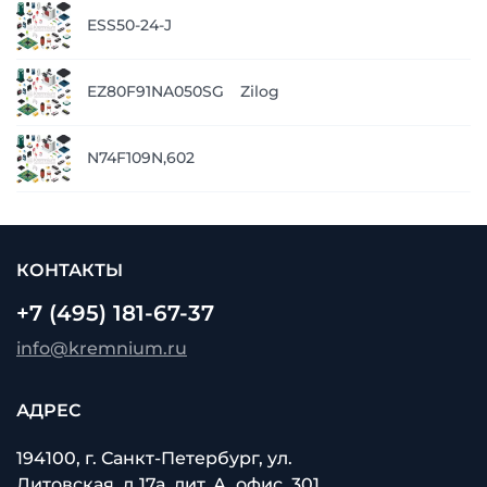
п
ESS50-24-J
з
п
EZ80F91NA050SG
Zilog
з
п
N74F109N,602
з
КОНТАКТЫ
+7 (495) 181-67-37
info@kremnium.ru
АДРЕС
194100, г. Санкт-Петербург, ул.
Литовская, д.17а, лит. А, офис. 301.