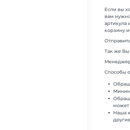
Если вы х
вам нужно
артикула 
корзину и
Отправить
Так же Вы
Менеджеры
Способы о
Обращ
Минима
Обраща
может 
Наша к
другие