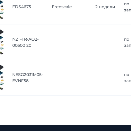
по
FDS4675
Freescale
2 недели
за
N2T-TR-AO2-
по
00500 20
за
NESG2031M05-
по
EVNF58
за