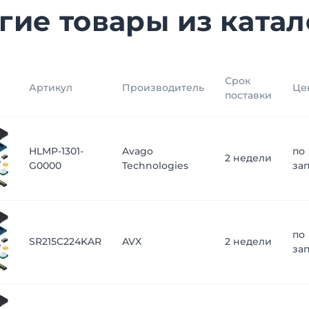
гие товары из катал
Срок
Артикул
Производитель
Це
поставки
HLMP-1301-
Avago
по
2 недели
G0000
Technologies
за
по
SR215C224KAR
AVX
2 недели
за