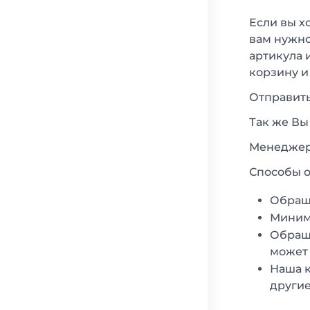
Если вы х
вам нужно
артикула 
корзину и
Отправить
Так же Вы
Менеджеры
Способы о
Обращ
Минима
Обраща
может 
Наша к
другие