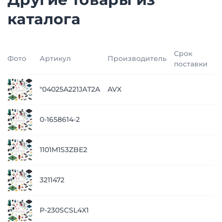
каталога
Срок
Фото
Артикул
Производитель
Ц
поставки
п
"04025A221JAT2A
AVX
з
п
0-1658614-2
з
п
1101M1S3ZBE2
з
п
3211472
з
п
P-230SCSL4X1
з