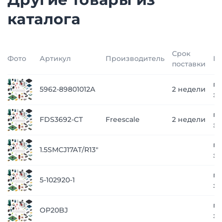
каталога
Срок
Фото
Артикул
Производитель
Ц
поставки
по
5962-89801012A
2 недели
за
по
FDS3692-CT
Freescale
2 недели
за
по
1.5SMCJ17AT/R13"
за
по
5-102920-1
за
по
OP20BJ
за