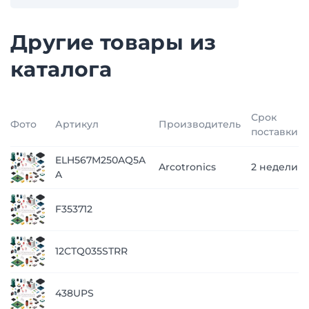
Другие товары из
каталога
Срок
Фото
Артикул
Производитель
поставки
ELH567M250AQ5A
Arcotronics
2 недели
A
F353712
12CTQ035STRR
438UPS