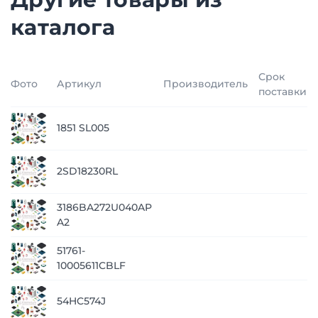
каталога
Срок
Фото
Артикул
Производитель
поставки
1851 SL005
2SD18230RL
3186BA272U040AP
A2
51761-
10005611CBLF
54HC574J