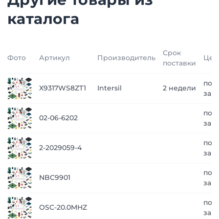
каталога
Срок
Фото
Артикул
Производитель
Цен
поставки
по
X9317WS8ZT1
Intersil
2 недели
зап
по
02-06-6202
зап
по
2-2029059-4
зап
по
NBC9901
зап
по
OSC-20.0MHZ
зап