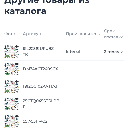
каталога
Срок
Фото
Артикул
Производитель
поставки
ISL22319UFU8Z-
Intersil
2 недели
TK
DM74ACT240SCX
1812CC102KAT1AJ
25CTQ045STRLPB
F
597-5311-402