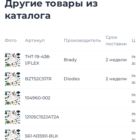
Другие товары из
каталога
Срок
Фото
Артикул
Производитель
Це
поставки
THT-19-438-
по
Brady
2 недели
1/FLEX
зап
по
BZT52C51TR
Diodes
2 недели
зап
по
104960-002
зап
по
12105C152JAT2A
зап
по
561-N3590-BLK
зап