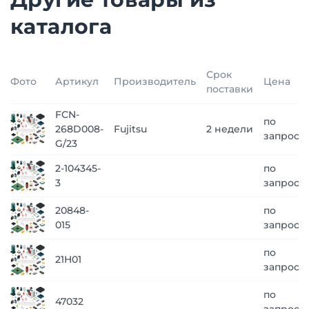
каталога
Срок
Фото
Артикул
Производитель
Цена
поставки
FCN-
по
268D008-
Fujitsu
2 недели
запросу
G/23
2-104345-
по
3
запросу
20848-
по
015
запросу
по
21H01
запросу
по
47032