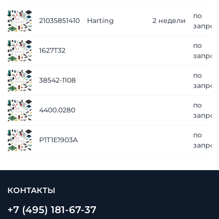
по
21035851410
Harting
2 недели
запрос
по
1627T32
запрос
по
38542-1108
запрос
по
4400.0280
запрос
по
P1T1E1903A
запрос
КОНТАКТЫ
+7 (495) 181-67-37