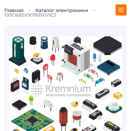
Главная
Каталог электроники
199D685X9016BXV1E3