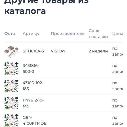
каталога
Срок
Фото
Артикул
Производитель
Цена
поставки
по
SFH610A-3
VISHAY
2 недели
запрос
3431816-
по
500-0
запрос
4310R-102-
по
183
запрос
FN7612-10-
по
M3
запрос
G84-
по
4100PTMDE
запрос