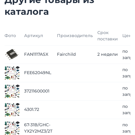
каталога
Срок
Фото
Артикул
Производитель
Цена
поставки
по
FAN1117ASX
Fairchild
2 недели
запр
по
FEE62049NL
запр
по
37211600001
запр
по
4301.72
запр
67-31B/GHC-
по
YX2Y2MZ3/2T
запр