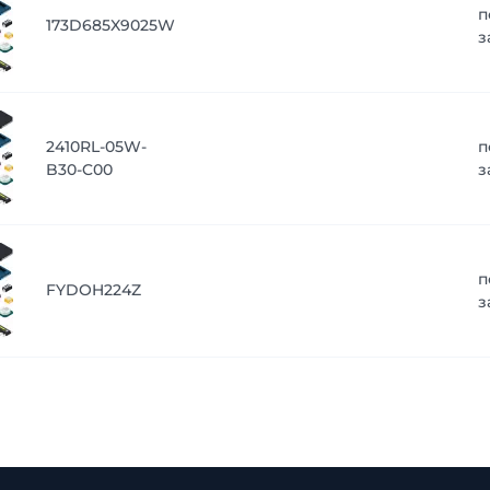
п
173D685X9025W
з
2410RL-05W-
п
B30-C00
з
п
FYDOH224Z
з