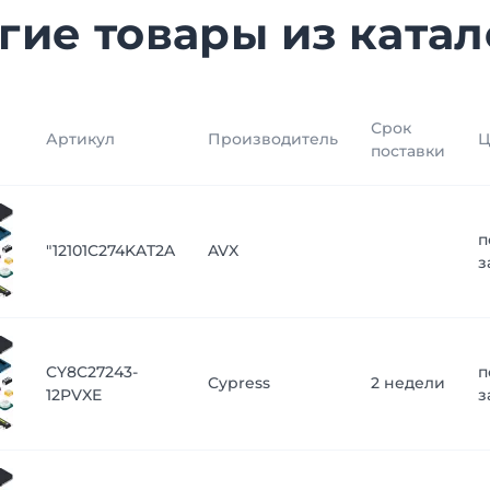
гие товары из катал
Срок
Артикул
Производитель
Ц
поставки
п
"12101C274KAT2A
AVX
з
CY8C27243-
п
Cypress
2 недели
12PVXE
з