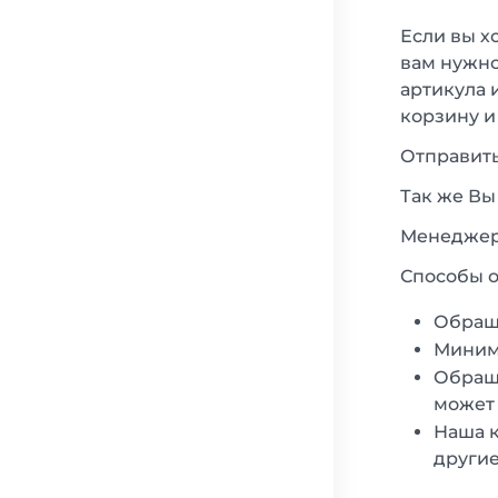
Если вы х
вам нужно
артикула 
корзину и
Отправить
Так же Вы
Менеджеры
Способы о
Обращ
Минима
Обраща
может 
Наша к
другие