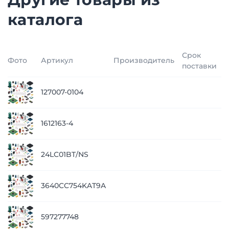
каталога
Срок
Фото
Артикул
Производитель
поставки
п
127007-0104
з
п
1612163-4
з
п
24LC01BT/NS
з
п
3640CC754KAT9A
з
п
597277748
з