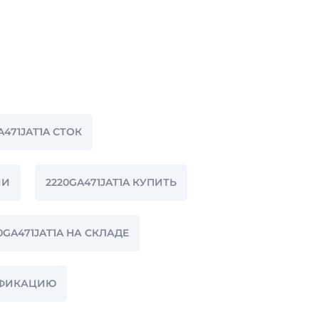
A471JAT1A СТОК
ИИ
2220GA471JAT1A КУПИТЬ
0GA471JAT1A НА СКЛАДЕ
ЦИФИКАЦИЮ