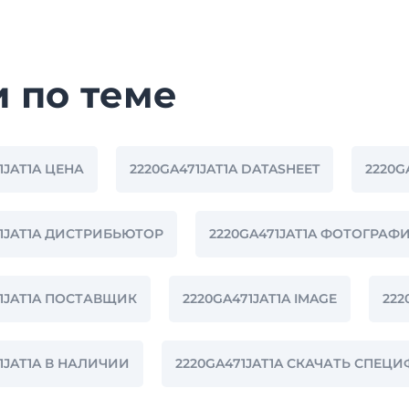
и по теме
1JAT1A ЦЕНА
2220GA471JAT1A DATASHEET
2220G
71JAT1A ДИСТРИБЬЮТОР
2220GA471JAT1A ФОТОГРАФ
71JAT1A ПОСТАВЩИК
2220GA471JAT1A IMAGE
222
1JAT1A В НАЛИЧИИ
2220GA471JAT1A СКАЧАТЬ СПЕ