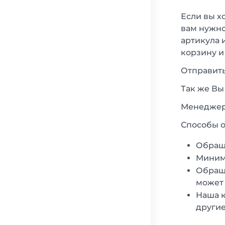
Если вы х
вам нужно
артикула 
корзину и
Отправить
Так же Вы
Менеджеры
Способы о
Обращ
Минима
Обраща
может 
Наша к
другие