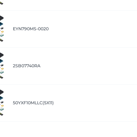
EYN790MS-0020
2SB07740RA
50YXF10MLLC(5X11)