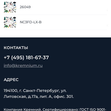
п
26049
з
п
NC3FD-LX-B
з
КОНТАКТЫ
+7 (495) 181-67-37
info@kremnium.ru
АДРЕС
194100, г. Санкт-Петербург, ул.
Литовская, д.17а, лит. А, офис. 301.
Компания Кремний. Сертифицировано: ГОСТ ISO 9001-