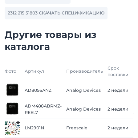
2312 215 51803 СКАЧАТЬ СПЕЦИФИКАЦИЮ
Другие товары из
каталога
Срок
Фото
Артикул
Производитель
Ц
поставки
п
AD8056ANZ
Analog Devices
2 недели
з
ADM488ABRMZ-
п
Analog Devices
2 недели
REEL7
з
п
LM2901N
Freescale
2 недели
з