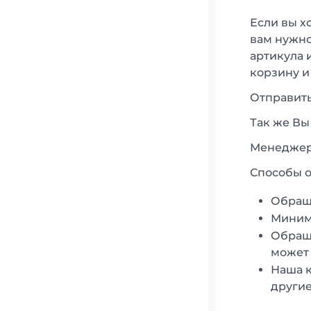
Если вы х
вам нужно
артикула 
корзину и
Отправить
Так же Вы
Менеджеры
Способы о
Обращ
Минима
Обраща
может 
Наша к
другие