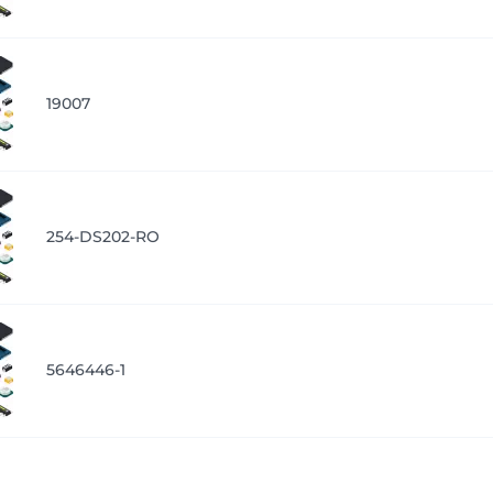
19007
254-DS202-RO
5646446-1