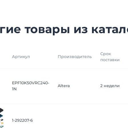
гие товары из катал
Срок
Артикул
Производитель
поставки
EPF10K50VRC240-
Altera
2 недели
1N
1-292207-6