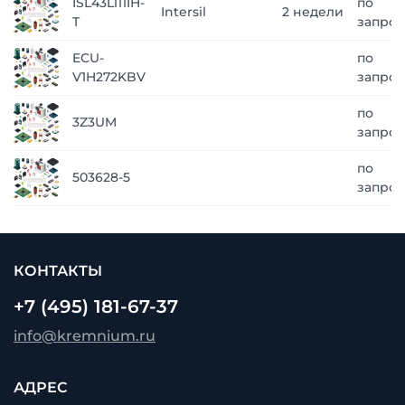
ISL43L111IH-
по
Intersil
2 недели
T
запрос
ECU-
по
V1H272KBV
запрос
по
3Z3UM
запрос
по
503628-5
запрос
КОНТАКТЫ
+7 (495) 181-67-37
info@kremnium.ru
АДРЕС