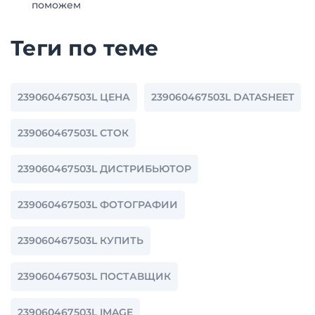
поможем
Теги по теме
239060467503L ЦЕНА
239060467503L DATASHEET
239060467503L СТОК
239060467503L ДИСТРИБЬЮТОР
239060467503L ФОТОГРАФИИ
239060467503L КУПИТЬ
239060467503L ПОСТАВЩИК
239060467503L IMAGE