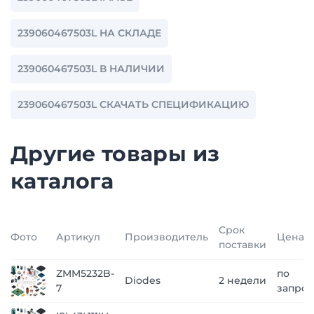
239060467503L НА СКЛАДЕ
239060467503L В НАЛИЧИИ
239060467503L СКАЧАТЬ СПЕЦИФИКАЦИЮ
Другие товары из
каталога
Срок
Фото
Артикул
Производитель
Цена
поставки
ZMM5232B-
по
Diodes
2 недели
7
запрос