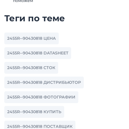
поможем
Теги по теме
2455R--90430818 ЦЕНА
2455R--90430818 DATASHEET
2455R--90430818 СТОК
2455R--90430818 ДИСТРИБЬЮТОР
2455R--90430818 ФОТОГРАФИИ
2455R--90430818 КУПИТЬ
2455R--90430818 ПОСТАВЩИК