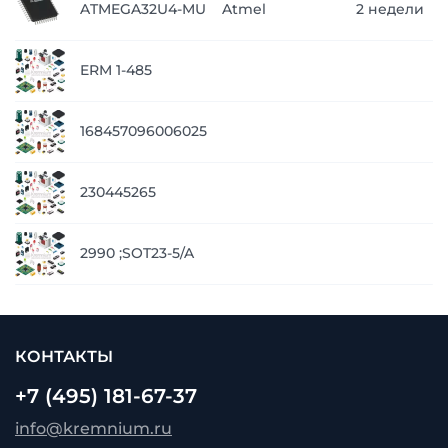
ATMEGA32U4-MU
Atmel
2 недели
з
п
ERM 1-485
з
п
168457096006025
з
п
230445265
з
п
2990 ;SOT23-5/A
з
КОНТАКТЫ
+7 (495) 181-67-37
info@kremnium.ru