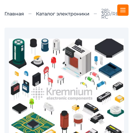
281-
Главная
Каталог электроники
300/REEL-
RC