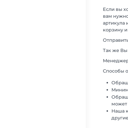
Если вы х
вам нужно
артикула 
корзину и
Отправить
Так же Вы
Менеджеры
Способы о
Обращ
Минима
Обраща
может 
Наша к
другие