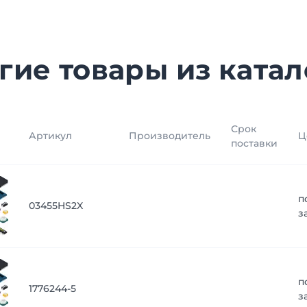
гие товары из катал
Срок
Артикул
Производитель
Ц
поставки
п
03455HS2X
з
п
1776244-5
з