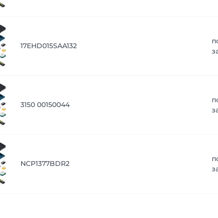
п
17EHD015SAA132
з
п
3150 00150044
з
п
NCP1377BDR2
з