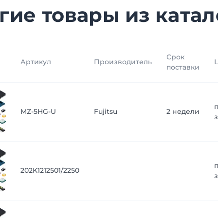
гие товары из катал
Срок
Артикул
Производитель
поставки
MZ-5HG-U
Fujitsu
2 недели
202K1212501/2250