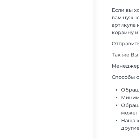
Если вы х
вам нужно
артикула 
корзину и
Отправить
Так же Вы
Менеджеры
Способы о
Обращ
Минима
Обраща
может 
Наша к
другие