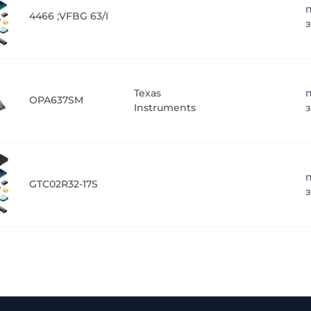
4466 ;VFBG 63/I
Texas
OPA637SM
Instruments
GTC02R32-17S