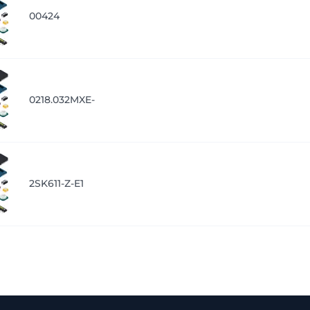
00424
0218.032MXE-
2SK611-Z-E1