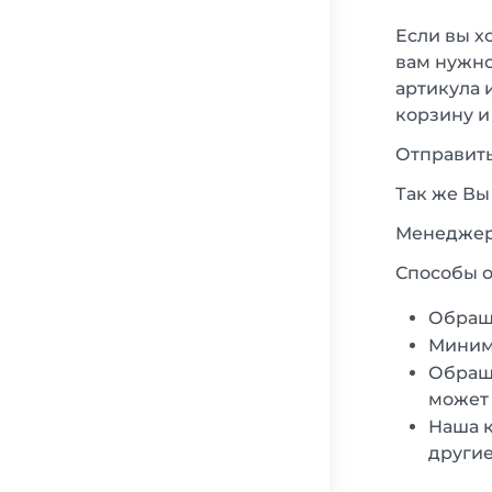
Если вы х
вам нужно
артикула 
корзину и
Отправить
Так же Вы
Менеджеры
Способы о
Обращ
Минима
Обраща
может 
Наша к
другие