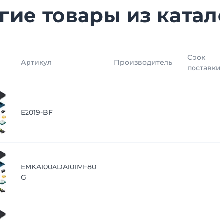
гие товары из катал
Срок
Артикул
Производитель
поставк
E2019-BF
EMKA100ADA101MF80
G