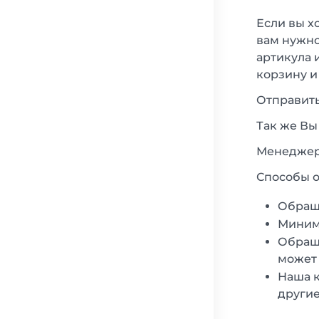
Если вы х
вам нужно
артикула 
корзину и
Отправить
Так же Вы
Менеджеры
Способы о
Обращ
Минима
Обраща
может 
Наша к
другие