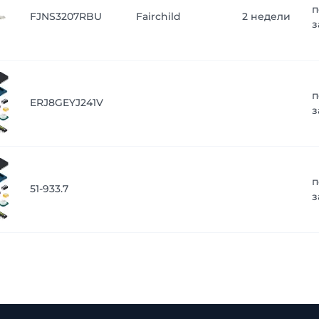
п
FJNS3207RBU
Fairchild
2 недели
з
п
ERJ8GEYJ241V
з
п
51-933.7
з