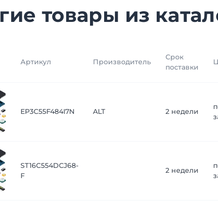
гие товары из катал
Срок
Артикул
Производитель
Ц
поставки
п
EP3C55F484I7N
ALT
2 недели
з
ST16C554DCJ68-
п
2 недели
F
з